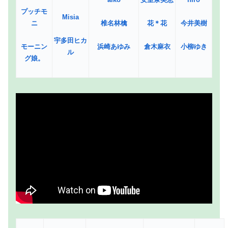
プッチモ
Misia
ニ
椎名林檎
花＊花
今井美樹
宇多田ヒカ
モーニン
浜崎あゆみ
倉木麻衣
小柳ゆき
ル
グ娘。