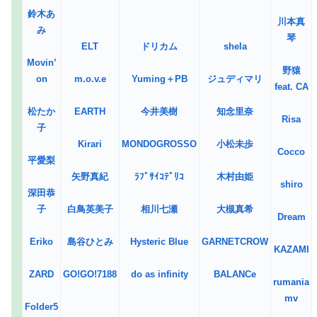
鈴木あ
川本真
み
琴
ELT
ドリカム
shela
Movin’
野猿
on
m.o.v.e
Yuming＋PB
ジュディマリ
feat. CA
松たか
EARTH
今井美樹
知念里奈
Risa
子
Kirari
MONDOGROSSO
小松未歩
Cocco
平愛梨
矢野真紀
ﾗﾌﾞｻｲｺﾃﾞﾘｺ
木村由姫
shiro
深田恭
子
白鳥英美子
相川七瀬
大槻真希
Dream
Eriko
島谷ひとみ
Hysteric Blue
GARNETCROW
KAZAMI
ZARD
GO!GO!7188
do as infinity
BALANCe
rumania
mv
Folder5