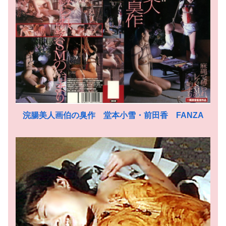
浣腸美人画伯の臭作 堂本小雪・前田香 FANZA