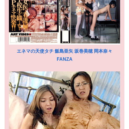
エネマの天使タチ 飯島亜矢 坂巻美穂 岡本奈々
FANZA