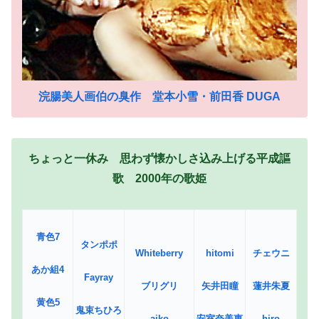
浣腸美人画伯の臭作 堂本小雪・前田香 DUGA
ちょっと一休み 思わず懐かしさ込み上げる平成謳
歌 2000年の歌姫
青色7
タンポポ
Whiteberry
hitomi
チェウニ
あか組4
Fayray
ブリグリ
矢井田瞳
蓮井朱夏
黄色5
鬼束ちひろ
aiko
安室奈美恵
hiro