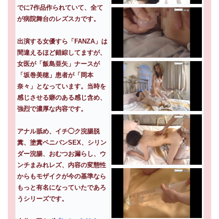
でに7作品作られていて、全て
が病院舞台のレズスカです。
出演する女優すら「FANZA」は
間違えるほど錯綜してますが、
女医が「飯島亜矢」ナースが
「坂巻美穂」患者が「岡本
奈々」となっています。当時を
感じさせる癖のある感じ含め、
強烈で濃厚な内容です。
アナル舐め、イチ◯ク浣腸脱
糞、塗糞ペニバンSEX、シリン
ダー浣腸、おむつお漏らし、ウ
ンチまみれレズ、内容の変態性
からもモザイクが今の基準なら
もっと有名になっていたであろ
うシリーズです。