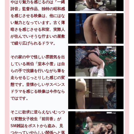
やはり魅力を感じるのは「一縄
詩音」監督作品、独特の昭和感
を感じさせる映像は、他にはな
い魅力となっています。古く薄
暗さを感じさせる和室、実際人
が住んでいそうな佇まいの屋敷
で繰り広げられるドラマ。
その家の中で怪しい雰囲気を出
している画伯「堂本小雪」は自
らの手で浣腸を行いながら筆を
走らせるじっとりした感じの変
態です。昔懐かしいサスペンス
ドラマを感じる映像は今作なら
ではです。
そこに欲求に逆らえないむっつ
り変態女子校生「前田香」が
SM雑誌をポストから盗み、見
つかっていやらしい関係へと落