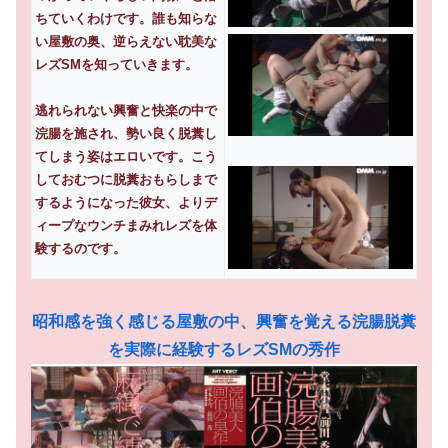
ちていくわけです。誰も知らな
い屋敷の奥、逆らえない耽美な
レズSMを知っていきます。
逃れられない興奮と快楽の中で
浣腸を施され、勢い良く脱糞し
てしまう姿はエロいです。こう
しておむつに脱糞おもらしまで
するようになった彼女、よりデ
ィープなウンチまみれレズを体
験するのです。
昭和感を強く感じる屋敷の中、興奮を覚える浣腸脱糞
を実際に経験するレズSMの秀作