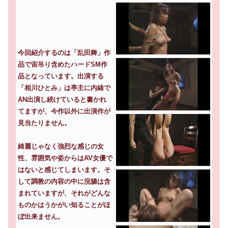
今回紹介するのは「乱田舞」作
品で宙吊り含めたハードSM作
品となっています。出演する
「相川ひとみ」は亭主に内緒で
AN出演し続けていると書かれ
てますが、今作以外に出演作が
見当たりません。
綺麗じゃなく強烈な感じの女
性、雰囲気や姿からはAV女優で
はないと感じてしまいます。そ
して調教の内容の中に浣腸は含
まれていますが、それがどんな
ものかはうかがい知ることがほ
ぼ出来ません。