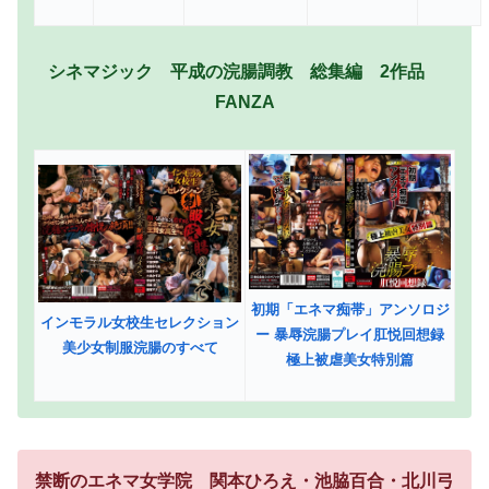
シネマジック 平成の浣腸調教 総集編 2作品
FANZA
初期「エネマ痴帯」アンソロジ
インモラル女校生セレクション
ー 暴辱浣腸プレイ肛悦回想録
美少女制服浣腸のすべて
極上被虐美女特別篇
禁断のエネマ女学院 関本ひろえ・池脇百合・北川弓