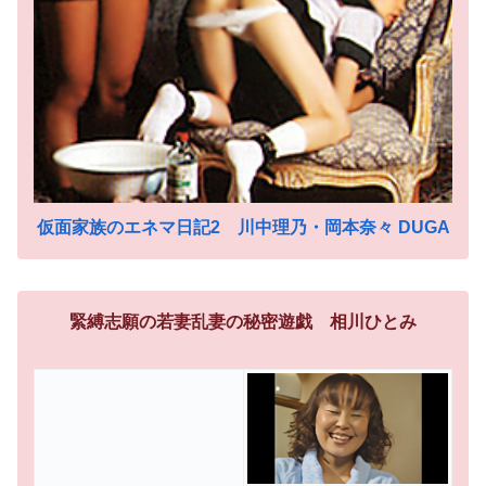
仮面家族のエネマ日記2 川中理乃・岡本奈々 DUGA
緊縛志願の若妻乱妻の秘密遊戯 相川ひとみ