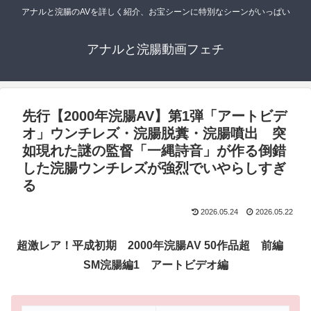
アナルと浣腸のAVを詳しく紹介、お宝シーンに特別なシーンがいっぱい
アナルと浣腸動画フェチ
先行【2000年浣腸AV】第1弾「アートビデ
オ」ウンチレズ・浣腸脱糞・浣腸噴出 突
如現れた謎の監督「一縄詩音」が作る倒錯
した浣腸ウンチレズが強烈でいやらしすぎ
る
2026.05.24
2026.05.22
超激レア！平成初期 2000年浣腸AV 50作品超 前編
SM浣腸編1 アートビデオ編