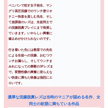
ペニバンで犯す女子校生、マン
グリ高圧浣腸でのウンチ塗りオ
ナニー快楽を楽しむ先生、そし
て放課後のレズは、生徒同士で
の浣腸脱糞プレイにまで発展し
ていきます。いやらしい興奮に
歯止めがかけられないのです。
行き着いた先には教室での先生
による生徒への浣腸、おむつウ
ンチお漏らし、そしてウンチま
みれになっての禁断の3Pレズま
で。変態性癖の興奮に逆らえな
い快楽に満ちた映像は強烈にエ
ロいです。
濃厚な浣腸脱糞レズは当時のマニアが認める名作、女
同士の欲望に満ちている作品