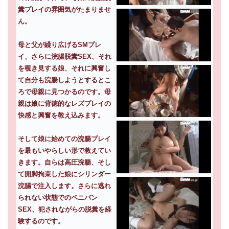
糞プレイの雰囲気がたまりませ
ん。
母と父が繰り広げるSMプレ
イ、さらに浣腸脱糞SEX、それ
を覗き見する娘、それに興奮し
て自分も浣腸しようとするとこ
ろで母親に見つかるのです。母
親は娘に背徳的なレズプレイの
快感と興奮を教え込みます。
そして娘に始めての浣腸プレイ
を最もいやらしい形で教えてい
きます。自らは高圧浣腸、そし
て開脚拘束した娘にシリンダー
浣腸で注入します。さらに逃れ
られない状態でのペニバン
SEX、犯されながらの脱糞を経
験するのです。