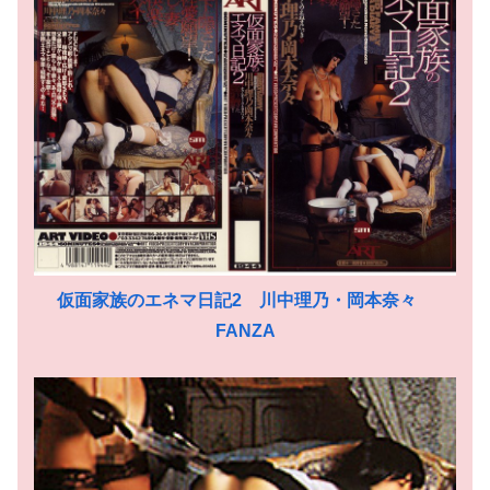
仮面家族のエネマ日記2 川中理乃・岡本奈々
FANZA