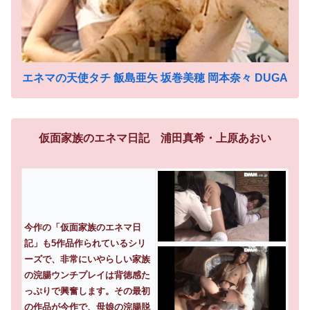
エネマの天使タチ 飯島亜矢 坂巻美穂 岡本奈々 DUGA
仮面家族のエネマ日記 浦田真希・上原あおい
今作の「仮面家族のエネマ日
記」も5作品作られているシリ
ーズで、非常にいやらしい家族
の浣腸ウンチプレイは背徳感た
っぷりで興奮します。その最初
の作品が今作で、母娘の浣腸脱