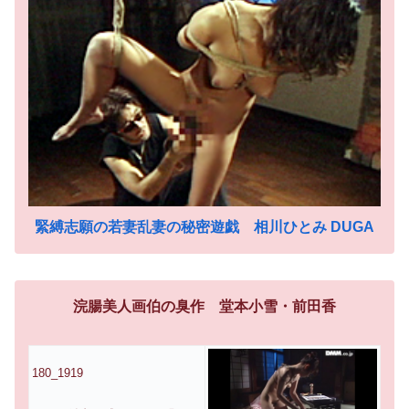
緊縛志願の若妻乱妻の秘密遊戯 相川ひとみ DUGA
浣腸美人画伯の臭作 堂本小雪・前田香
180_1919