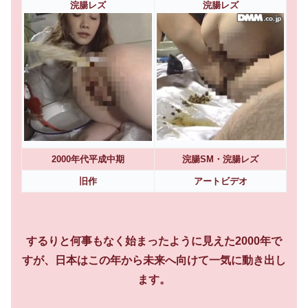
浣腸レズ
浣腸レズ
2000年代平成中期
浣腸SM・浣腸レズ
旧作
アートビデオ
するりと何事もなく始まったように見えた2000年で
すが、日本はこの年から未来へ向けて一気に動き出し
ます。