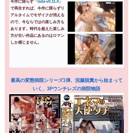
今作に限らず
「lada-v0.11.0」
で再生すれば、今作に限らずリ
アルタイムでモザイクが消える
ので、今ならではの楽しみ方も
あります。時代を超えた楽しみ
方が古い作品にあるのはロマン
しか感じません。
最高の変態病院シリーズ1弾、浣腸脱糞から始まって
いく、3Pウンチレズの病院物語