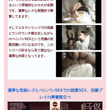
るという背徳的なエロさが全開
です。濃厚なレズも変態的で興
奮してきます。
そしてエネマシリンジでの浣腸
とウン汁ウンチ噴き出しながら
のペニバンSEXという究極の近
親浣腸レズになるのです。この
シリーズ好きなら見て損はない
濃厚な内容となってます。
濃厚な母娘レズとペにパンSEXでの脱糞SEX、浣腸プ
レイの興奮際立つ