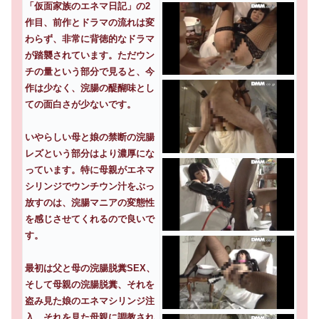
「仮面家族のエネマ日記」の2
作目、前作とドラマの流れは変
わらず、非常に背徳的なドラマ
が踏襲されています。ただウン
チの量という部分で見ると、今
作は少なく、浣腸の醍醐味とし
ての面白さが少ないです。
いやらしい母と娘の禁断の浣腸
レズという部分はより濃厚にな
っています。特に母親がエネマ
シリンジでウンチウン汁をぶっ
放すのは、浣腸マニアの変態性
を感じさせてくれるので良いで
す。
最初は父と母の浣腸脱糞SEX、
そして母親の浣腸脱糞、それを
盗み見た娘のエネマシリンジ注
入、それを見た母親に調教され