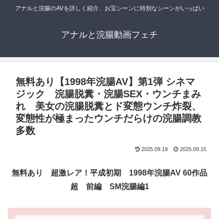
アナルと浣腸のAVを詳しく紹介、お宝シーンに特別なシーンがいっぱい
アナルと浣腸動画フェチ
無料あり【1998年浣腸AV】第1弾 シネマ
ジック 浣腸脱糞・浣腸SEX・ウンチまみ
れ 美女の浣腸脱糞とド変態ウンチ炸裂、
変態性が極まったウンチだらけの浣腸調教
多数
2025.09.19
2025.09.15
無料あり 超激レア！平成初期 1998年浣腸AV 60作品
超 前編 SM浣腸編1