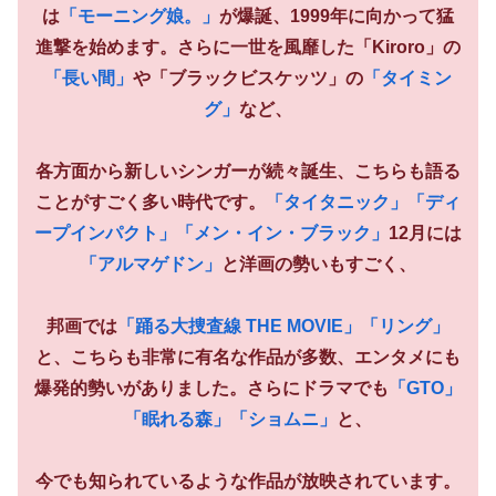
は
「モーニング娘。」
が爆誕、1999年に向かって猛
進撃を始めます。さらに一世を風靡した「Kiroro」の
「長い間」
や「ブラックビスケッツ」の
「タイミン
グ」
など、
各方面から新しいシンガーが続々誕生、こちらも語る
ことがすごく多い時代です。
「タイタニック」
「ディ
ープインパクト」
「メン・イン・ブラック」
12月には
「アルマゲドン」
と洋画の勢いもすごく、
邦画では
「踊る大捜査線 THE MOVIE」
「リング」
と、こちらも非常に有名な作品が多数、エンタメにも
爆発的勢いがありました。さらにドラマでも
「GTO」
「眠れる森」
「ショムニ」
と、
今でも知られているような作品が放映されています。