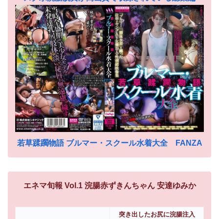
若草蹂躙物語 ブルマー・スクール水着大全 FANZA
エネマ旬報 Vol.1 浣腸赤ずきんちゃん 安達ゆみか
突き出したお尻に浣腸注入