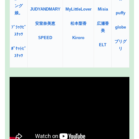
ング
JUDYANDMARY
MyLittleLover
Misia
娘。
puffy
安室奈美恵
松本梨香
広瀬香
ﾌﾞﾗｯｸﾋﾞ
globe
美
ｽｹｯﾂ
SPEED
Kiroro
ブリグ
ELT
ﾎﾟｹｯﾄﾋﾞ
リ
ｽｹｯﾂ