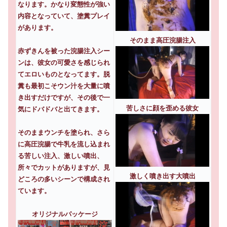
なります。かなり変態性が強い
内容となっていて、塗糞プレイ
があります。
そのまま高圧浣腸注入
赤ずきんを被った浣腸注入シー
ンは、彼女の可愛さを感じられ
てエロいものとなってます。脱
糞も最初こそウン汁を大量に噴
き出すだけですが、その後で一
苦しさに顔を歪める彼女
気にドバドバと出てきます。
そのままウンチを塗られ、さら
に高圧浣腸で牛乳を流し込まれ
る苦しい注入、激しい噴出、
所々でカットがありますが、見
激しく噴き出す大噴出
どころの多いシーンで構成され
ています。
オリジナルパッケージ