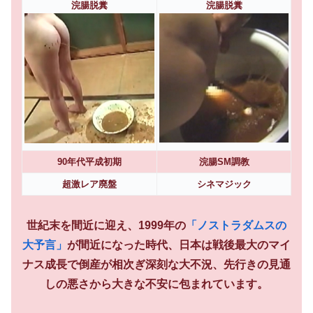
浣腸脱糞
浣腸脱糞
90年代平成初期
浣腸SM調教
超激レア廃盤
シネマジック
世紀末を間近に迎え、1999年の
「ノストラダムスの
大予言」
が間近になった時代、日本は戦後最大のマイ
ナス成長で倒産が相次ぎ深刻な大不況、先行きの見通
しの悪さから大きな不安に包まれています。