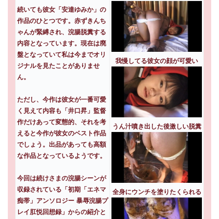
続いても彼女「安達ゆみか」の
作品のひとつです。赤ずきんち
ゃんが緊縛され、浣腸脱糞する
内容となっています。現在は廃
盤となっていて私は今までオリ
我慢してる彼女の顔が可愛い
ジナルを見たことがありませ
ん。
ただし、今作は彼女が一番可愛
く見えて内容も「井口昇」監督
作だけあって変態的、それを考
うん汁噴き出した後激しい脱糞
えると今作が彼女のベスト作品
でしょう。出品があっても高額
な作品となっているようです。
今回は続けさまの浣腸シーンが
収録されている「初期「エネマ
全身にウンチを塗りたくられる
痴帯」アンソロジー 暴辱浣腸プ
レイ肛悦回想録」からの紹介と