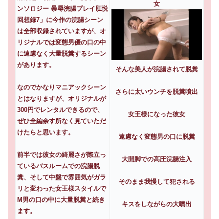
女
ンソロジー 暴辱浣腸プレイ肛悦
回想録7」に今作の浣腸シーン
は全部収録されていますが、オ
リジナルでは変態男優の口の中
に遠慮なく大量脱糞するシーン
があります。
そんな美人が浣腸されて脱糞
なのでかなりマニアックシーン
さらに太いウンチを脱糞噴出
とはなりますが、オリジナルが
300円でレンタルできるので、
女王様になった彼女
ぜひ全編余す所なく見ていただ
けたらと思います。
遠慮なく変態男の口に脱糞
前半では彼女の綺麗さが際立っ
大開脚での高圧浣腸注入
ているバスルームでの浣腸脱
糞、そして中盤で雰囲気がガラ
そのまま我慢して犯される
リと変わった女王様スタイルで
M男の口の中に大量脱糞と続き
キスをしながらの大噴出
ます。