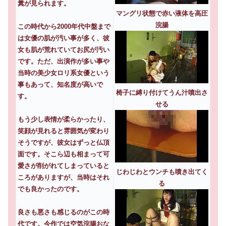
糞が見られます。
マングリ状態で赤い液体を高圧
浣腸
この時代から2000年代中盤まで
は女優の肌が汚い事が多く、彼
女も肌が荒れていてお尻が汚い
です。ただ、出演作が多い事や
当時の美少女ロリ系女優という
事もあって、知名度が高いで
椅子に縛り付けてうん汁噴出さ
す。
せる
もう少し表情が柔らかったり、
笑顔が見れると雰囲気が変わり
そうですが、彼女はずっと仏頂
面です。そこら辺も相まって可
愛さが削がれてしまっていると
じわじわとウンチも噴き出てく
ころがありますが、当時はそれ
る
でも良かったのです。
良さも悪さも感じるのがこの時
代です。今作では空気浣腸おな