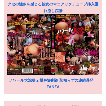
クセの強さを感じる彼女のマニアックチューブ挿入垂
れ流し浣腸
ノワール大浣腸 2 桃色惨劇篇 恥知らずの連続暴発
FANZA