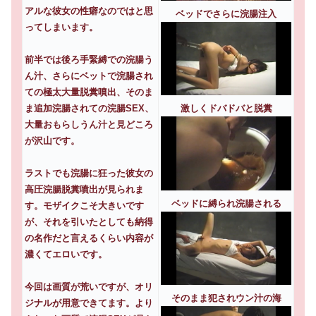
アルな彼女の性癖なのではと思
ベッドでさらに浣腸注入
ってしまいます。
前半では後ろ手緊縛での浣腸う
ん汁、さらにベットで浣腸され
ての極太大量脱糞噴出、そのま
ま追加浣腸されての浣腸SEX、
激しくドバドバと脱糞
大量おもらしうん汁と見どころ
が沢山です。
ラストでも浣腸に狂った彼女の
高圧浣腸脱糞噴出が見られま
ベッドに縛られ浣腸される
す。モザイクこそ大きいです
が、それを引いたとしても納得
の名作だと言えるくらい内容が
濃くてエロいです。
今回は画質が荒いですが、オリ
そのまま犯されウン汁の海
ジナルが用意できてます。より