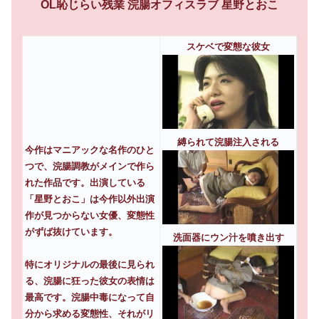
OL恥じらい残業 浣腸オフィスラブ 星野とおこ
スケベで変態な彼女
縛られて浣腸注入される
今作はマニアックな名作のひと
つで、浣腸調教がメインで作ら
れた作品です。出演している
「星野とおこ」は今作以外出演
作が見つからない女優、変態性
がずば抜けています。
洗面器にウン汁を噴き出す
特にオリジナルの最後に見られ
る、浣腸に狂った彼女の表情は
最高です。浣腸中毒になって自
分から求める変態性、それがリ