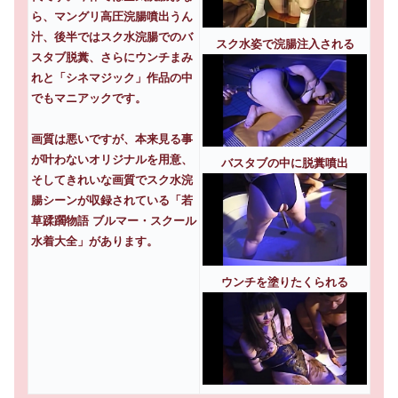
ら、マングリ高圧浣腸噴出うん
汁、後半ではスク水浣腸でのバ
スク水姿で浣腸注入される
スタブ脱糞、さらにウンチまみ
れと「シネマジック」作品の中
でもマニアックです。
画質は悪いですが、本来見る事
が叶わないオリジナルを用意、
バスタブの中に脱糞噴出
そしてきれいな画質でスク水浣
腸シーンが収録されている「若
草蹂躙物語 ブルマー・スクール
水着大全」があります。
ウンチを塗りたくられる