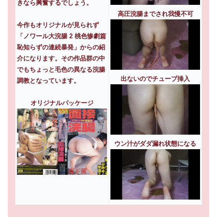
きなら興奮するでしょう。
高圧浣腸までされ我慢不可
今作もオリジナルが見られず
「ノワール大浣腸 2 桃色惨劇篇
恥知らずの連続暴発」からの紹
介になります。その作品群の中
でもちょっと毛色の異なる浣腸
出ないのでチューブ挿入
調教となっています。
オリジナルパッケージ
ウン汁がダダ漏れ状態になる