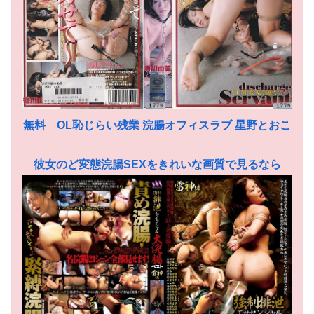
無料 OL恥じらい残業 浣腸オフィスラブ 星野とおこ
彼女のど変態浣腸SEXをきれいな画質で見るなら