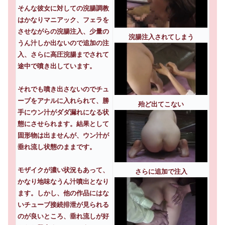
そんな彼女に対しての浣腸調教
はかなりマニアック、フェラを
させながらの浣腸注入、少量の
浣腸注入されてしまう
うん汁しか出ないので追加の注
入、さらに高圧浣腸までされて
途中で噴き出しています。
それでも噴き出さないのでチュ
ーブをアナルに入れられて、勝
殆ど出てこない
手にウン汁がダダ漏れになる状
態にさせられます。結果として
固形物は出ませんが、ウン汁が
垂れ流し状態のままです。
モザイクが濃い状況もあって、
さらに追加で注入
かなり地味なうん汁噴出となり
ます。しかし、他の作品にはな
いチューブ接続排泄が見られる
のが良いところ、垂れ流しが好