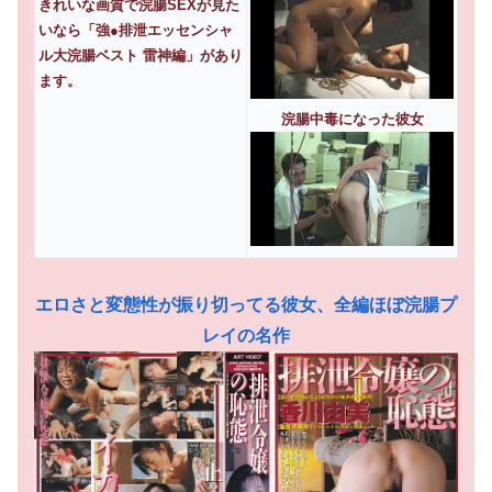
きれいな画質で浣腸SEXが見た
いなら「強●排泄エッセンシャ
ル大浣腸ベスト 雷神編」があり
ます。
浣腸中毒になった彼女
エロさと変態性が振り切ってる彼女、全編ほぼ浣腸プ
レイの名作