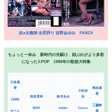
奴●女教師 女尻狩り 吉野あゆみ FANZA
ちょっと一休み 新時代の先駆け、顔ぶれがより多彩
になったJ-POP 1998年の歌姫大特集
川本真
琴
岡本真
小松未
夜
知念里奈
鈴木あみ
歩
ZARD
工藤静
MAX
tohko
Cocco
モーニ
香