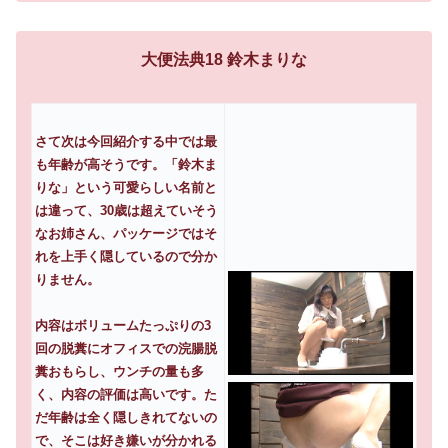
大便法典18 鈴木まりな
さて次は今回紹介する中では最
も年齢が高そうです。「鈴木ま
りな」という可愛らしい名前と
は違って、30歳は超えていそう
なお姉さん、パッケージではそ
れを上手く隠しているので分か
りません。
内容はボリュームたっぷりの3
回の脱糞にオフィスでの浣腸脱
糞おもらし、ウンチの量も多
く、内容の評価は高いです。た
だ年齢は全く隠しきれてないの
で、そこは好き嫌いが分かれる