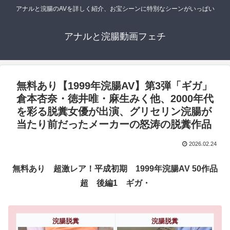
アナルと浣腸のAVを詳しく紹介、お宝シーンに特別なシーンがいっぱい
アナルと浣腸動画フェチ
無料あり【1999年浣腸AV】第3弾「ギガ」
倉本杏奈・徳井唯・麻生みく他、2000年代
を彩る脱糞女優が出演、グリセリン浣腸が
当たり前だったメーカーの怒涛の脱糞作品
2026.02.24
無料あり 超激レア！平成初期 1999年浣腸AV 50作品
超 後編1 ギガ・
浣腸脱糞
浣腸脱糞