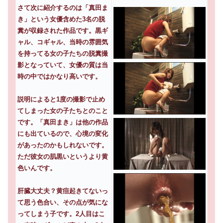
さて次に紹介するのは「真田ま
き」という女優含めた3名の脱
糞が収録された作品です。黒ギ
ャル、コギャル、当時の雰囲気
を持ってる女の子たちの脱糞撮
影となっていて、女優の質は当
時の中ではかなり高いです。
説明によると1度の撮影で止め
てしまった女の子たちとのこと
です。「真田まき」は他の作品
にも出ているので、心境の変化
があったのかもしれないです。
ただ彼女の肌黒いというより黄
色いんです。
肝臓大丈夫？黄疸起きてないっ
て思う色合い、その点が気にな
ってしまう子です。2人目はこ