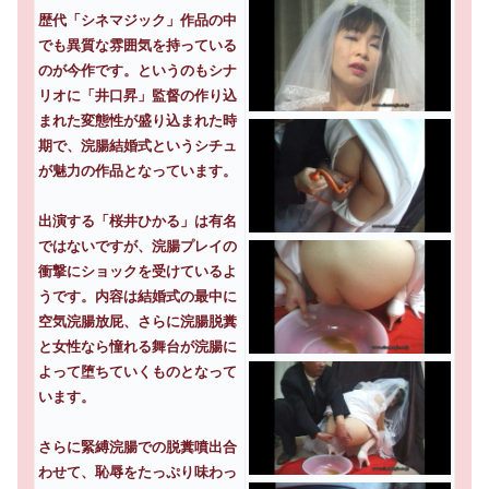
歴代「シネマジック」作品の中
でも異質な雰囲気を持っている
のが今作です。というのもシナ
リオに「井口昇」監督の作り込
まれた変態性が盛り込まれた時
期で、浣腸結婚式というシチュ
が魅力の作品となっています。
出演する「桜井ひかる」は有名
ではないですが、浣腸プレイの
衝撃にショックを受けているよ
うです。内容は結婚式の最中に
空気浣腸放屁、さらに浣腸脱糞
と女性なら憧れる舞台が浣腸に
よって堕ちていくものとなって
います。
さらに緊縛浣腸での脱糞噴出合
わせて、恥辱をたっぷり味わっ