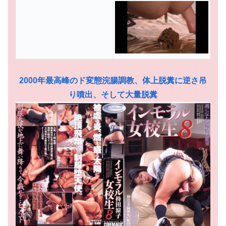
2000年最高峰のド変態浣腸調教、体上脱糞に逆さ吊
り噴出、そして大量脱糞