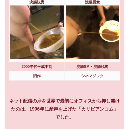
浣腸脱糞
浣腸脱糞
2000年代平成中期
浣腸SM・浣腸脱糞
旧作
シネマジック
ネット配信の扉を世界で最初にオフィスから押し開け
たのは、1996年に産声を上げた「カリビアンコム」
でした。