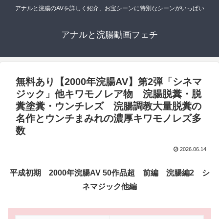
アナルと浣腸のAVを詳しく紹介、お宝シーンに特別なシーンがいっぱい
アナルと浣腸動画フェチ
無料あり【2000年浣腸AV】第2弾「シネマ
ジック」他キワモノレア物 浣腸脱糞・脱
糞塗糞・ウンチレズ 浣腸調教大量脱糞の
名作とウンチまみれの濃厚キワモノレズ多
数
2026.06.14
平成初期 2000年浣腸AV 50作品超 前編 浣腸編2 シ
ネマジック他編