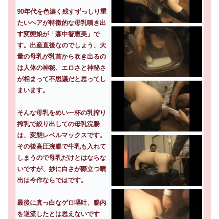
90年代を色濃く残すずっしり重
たいヘアが特徴的な母乳噴き出
す変態娘が「森中智恵美」で
す。出産直後なのでしょう、大
量の母乳が乳首から吹き出るの
は人体の神秘、エロさと神秘さ
が相まって不思議だと思ってし
まいます。
そんな母乳をめい一杯の乳搾り
搾乳で絞り出しての母乳浣腸
は、変態レベルマックスです。
その後高圧浣腸で牛乳も入れて
しまうので母乳だけとはならな
いですが、妙に白さが際立つ噴
出は今作ならではです。
最後に真っ白なゲロ嘔吐、腸内
を逆流したとは思えないです