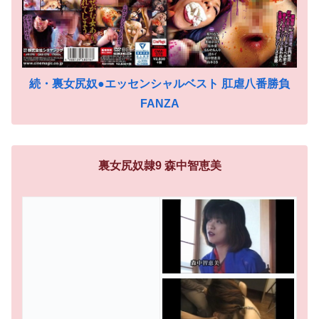
続・裏女尻奴●エッセンシャルベスト 肛虐八番勝負
FANZA
裏女尻奴隷9 森中智恵美