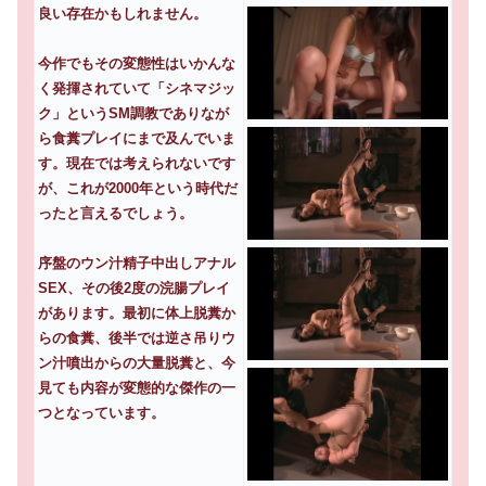
良い存在かもしれません。
今作でもその変態性はいかんな
く発揮されていて「シネマジッ
ク」というSM調教でありなが
ら食糞プレイにまで及んでいま
す。現在では考えられないです
が、これが2000年という時代だ
ったと言えるでしょう。
序盤のウン汁精子中出しアナル
SEX、その後2度の浣腸プレイ
があります。最初に体上脱糞か
らの食糞、後半では逆さ吊りウ
ン汁噴出からの大量脱糞と、今
見ても内容が変態的な傑作の一
つとなっています。