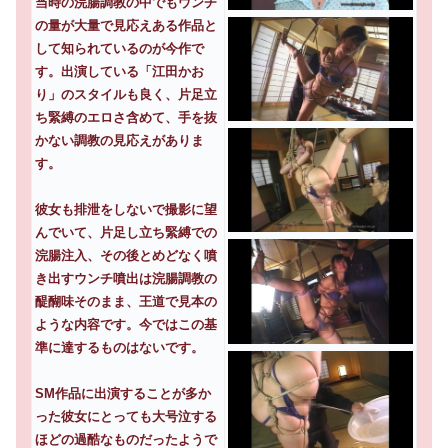
当時の浣腸調教の中でもウンチ
の量が大量で見応えある作品と
して知られているのが今作で
す。出演している「江田かお
り」のスタイルも良く、片足立
ち緊縛のエロさ含めて、手を抜
かない調教の見応えがありま
す。
彼女も排泄をしないで撮影に望
んでいて、片足し立ち緊縛での
浣腸注入、その後とめどなく噴
き出すウンチ噴出は浣腸調教の
醍醐味そのまま、王道で見本の
ような内容です。今ではこの基
準に達するものはないです。
SM作品に出演することが多か
った彼女にとっても大号泣する
ほどの過酷なものだったようで