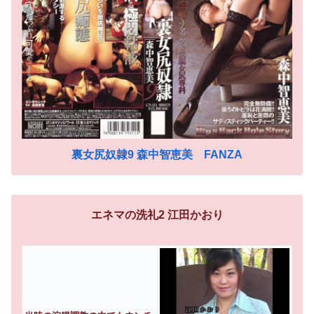
裏女尻奴隷9 森中智恵美 FANZA
エネマの洗礼2 江田かおり