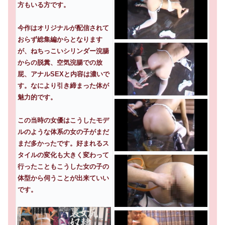
方もいる方です。
今作はオリジナルが配信されて
おらず総集編からとなります
が、ねちっこいシリンダー浣腸
からの脱糞、空気浣腸での放
屁、アナルSEXと内容は濃いで
す。なにより引き締まった体が
魅力的です。
この当時の女優はこうしたモデ
ルのような体系の女の子がまだ
まだ多かったです。好まれるス
タイルの変化も大きく変わって
行ったこともこうした女の子の
体型から伺うことが出来ていい
です。